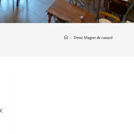
>
Demi Magret de canard
€