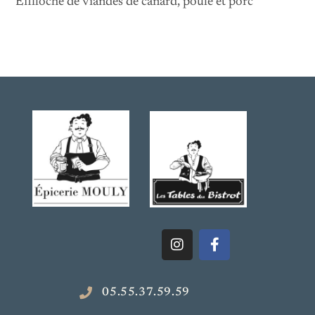
Effiloché de viandes de canard, poule et porc
05.55.37.59.59