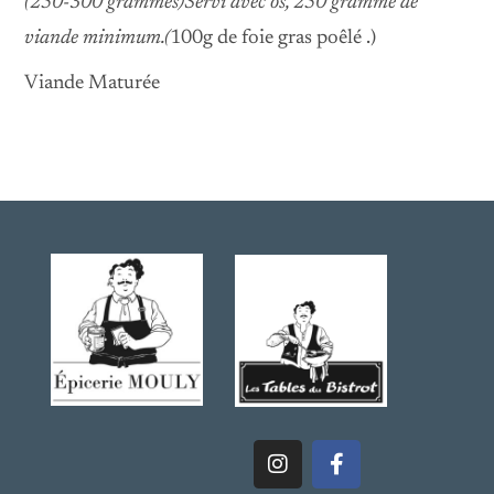
(250-300 grammes)Servi avec os, 250 gramme de
viande minimum.(
100g de foie gras poêlé .)
Viande Maturée